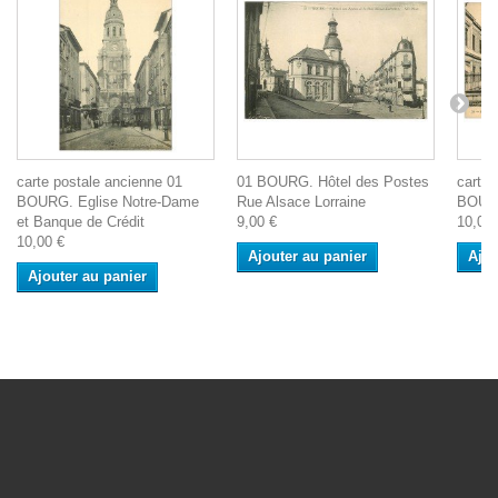
carte postale ancienne 01
01 BOURG. Hôtel des Postes
carte 
BOURG. Eglise Notre-Dame
Rue Alsace Lorraine
BOURG
et Banque de Crédit
9,00 €
10,00 
10,00 €
Ajouter au panier
Ajou
Ajouter au panier