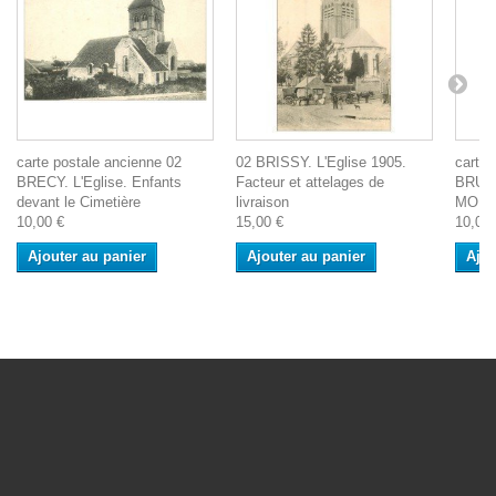
carte postale ancienne 02
02 BRISSY. L'Eglise 1905.
carte 
BRECY. L'Eglise. Enfants
Facteur et attelages de
BRUY
devant le Cimetière
livraison
MONTB
10,00 €
15,00 €
10,00 
Ajouter au panier
Ajouter au panier
Ajou