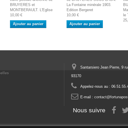
BRUYERES et
La Fontaine minérale 1903.
BU
MONTBERAULT. L'Eglise
Edition Bergeret
Ma
10,00 €
10,00 €
le 
25
Ajouter au panier
Ajouter au panier
Santarsiero Jean Pierre, 9 r
elles
93170
Appelez-nous au :
06.51.55.
E-mail :
contact@fortunapos
Nous suivre