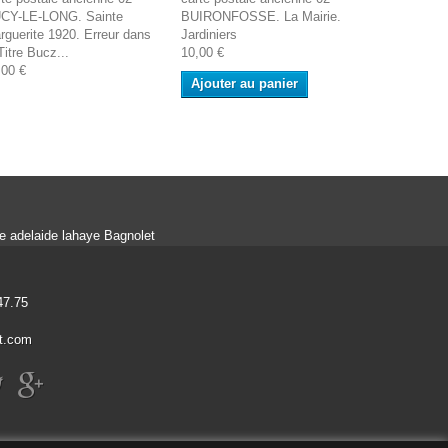
CY-LE-LONG. Sainte
BUIRONFOSSE. La Mairie.
BUIRONFOSS
rguerite 1920. Erreur dans
Jardiniers
TROU
Titre Bucz...
10,00 €
10,00 €
,00 €
Ajouter au panier
Ajouter a
ue adelaide lahaye Bagnolet
47.75
t.com