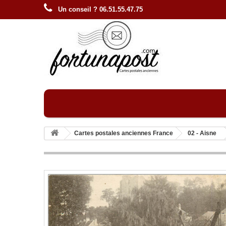
Un conseil ? 06.51.55.47.75
Cartes postales anciennes France
02 - Aisne