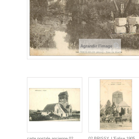
Agrandir l'image
carte postale ancienne 02
02 BRISSY. L'Eglise 1905.