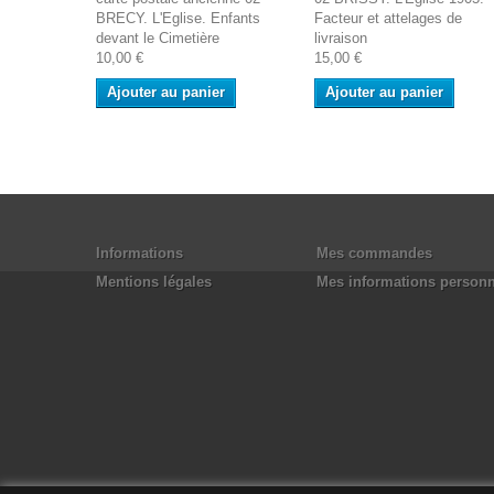
BRECY. L'Eglise. Enfants
Facteur et attelages de
devant le Cimetière
livraison
10,00 €
15,00 €
Ajouter au panier
Ajouter au panier
Informations
Mes commandes
Mentions légales
Mes informations personn