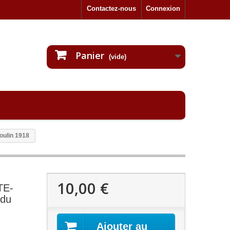
Contactez-nous
Connexion
Panier
(vide)
oulin 1918
10,00 €
TE-
 du
Ajouter au