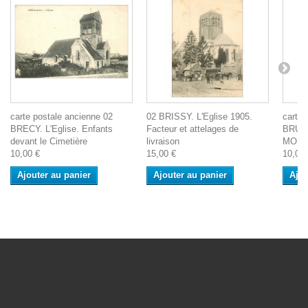
carte postale ancienne 02
02 BRISSY. L'Eglise 1905.
carte 
BRECY. L'Eglise. Enfants
Facteur et attelages de
BRUY
devant le Cimetière
livraison
MONTB
10,00 €
15,00 €
10,00 
Ajouter au panier
Ajouter au panier
Ajou