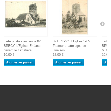
carte postale ancienne 02
02 BRISSY. L'Eglise 1905.
carte 
BRECY. L'Eglise. Enfants
Facteur et attelages de
BRUY
devant le Cimetière
livraison
MONTB
10,00 €
15,00 €
10,00 
Ajouter au panier
Ajouter au panier
Ajou