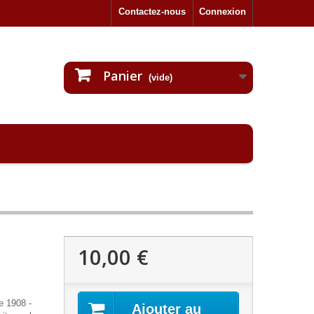
Contactez-nous
Connexion
Panier
(vide)
10,00 €
 1908 -
Ajouter au