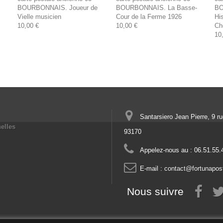
BOURBONNAIS. Joueur de
BOURBONNAIS. La Basse-
BO
Vielle musicien
Cour de la Ferme 1926
Hi
10,00 €
10,00 €
Ch
10
Santarsiero Jean Pierre, 9 r
elles
93170
Appelez-nous au :
06.51.55.
E-mail :
contact@fortunapos
Nous suivre