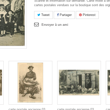
Scanne et information sur demande. Carte molle à droi
cartes postales vendues sur la boutique sont des org
Tweet
Partager
Pinterest
Envoyer à un ami
carte postale ancienne 03
carte postale ancienne 03
ca