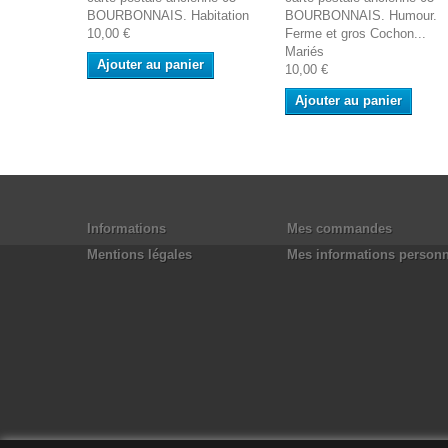
BOURBONNAIS. Habitation
BOURBONNAIS. Humour.
10,00 €
Ferme et gros Cochon...
Mariés
Ajouter au panier
10,00 €
Ajouter au panier
Informations
Mes commandes
Mentions légales
Mes informations personn