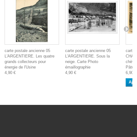
carte postale ancienne 05
carte postale ancienne 05
carte 
L'ARGENTIERE. Les quatre
L'ARGENTIERE. Sous la
CHAZE
grands collecteurs pour
neige. Carte Photo
chèvre
énergie de l'Usine
émaillographie
Pâtur
4,90 €
4,90 €
6,90 €
Ajou