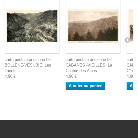
carte postale ancienne 06
carte postale ancienne 06
carte 
BOLLENE-VESUBIE. Les
CABANES -VIEILLES. La
CABAN
Lacets
Chaîne des Alpes
Cîme 
4,90 €
4,90 €
4,90 €
Ajouter au panier
Ajou