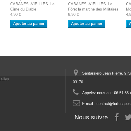
CABANES -VIEILLES. La
CABANES -VIEILLES. La
CA
Cîme du Diable
Fôret la marche des Militaires
Mo
4,90 €
9,90 €
4,
Ajouter au panier
Ajouter au panier
A
Santarsiero Jean Pierre, 9 r
elles
93170
Appelez-nous au :
06.51.55.
E-mail :
contact@fortunapos
Nous suivre