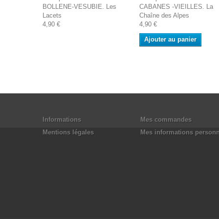
BOLLENE-VESUBIE. Les
CABANES -VIEILLES. La
Lacets
Chaîne des Alpes
4,90 €
4,90 €
Ajouter au panier
Informations
Mes commandes
Mentions légales
Mes informations personn