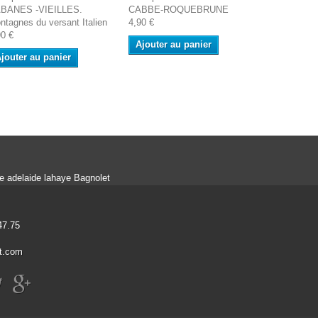
BANES -VIEILLES.
CABBE-ROQUEBRUNE
CAGNES. Tou
ntagnes du versant Italien
4,90 €
1912
90 €
5,00 €
Ajouter au panier
jouter au panier
Ajouter a
ue adelaide lahaye Bagnolet
47.75
t.com