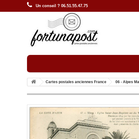
Un conseil ? 06.51.55.47.75
Cartes postales anciennes France
06 - Alpes M