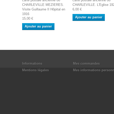
carte postale ancienne 08
carte postale ancienne 08
CHARLEVILLE MEZIERES.
CHARLEVILLE. L'Eglise 19
Visite Guillaume II Hôpital en
6,00 €
1916
Ajouter au panier
15,00 €
Ajouter au panier
Informations
Mes commandes
Mentions légales
Mes informations personn