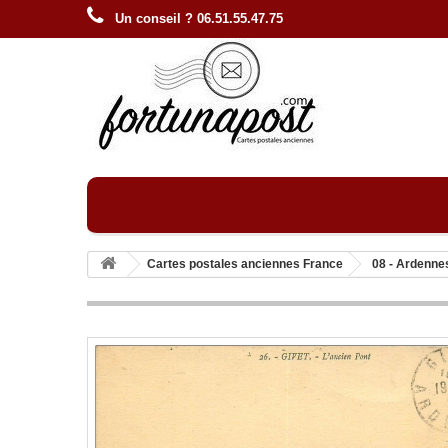
Un conseil ? 06.51.55.47.75
Cartes postales anciennes France
08 - Ardenne