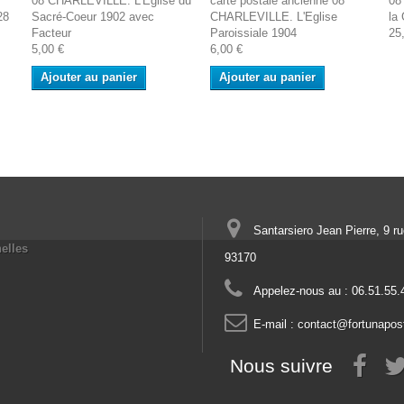
08 CHARLEVILLE. L'Eglise du
carte postale ancienne 08
08
28
Sacré-Coeur 1902 avec
CHARLEVILLE. L'Eglise
la
Facteur
Paroissiale 1904
25
5,00 €
6,00 €
Ajouter au panier
Ajouter au panier
Santarsiero Jean Pierre, 9 r
elles
93170
Appelez-nous au :
06.51.55.
E-mail :
contact@fortunapos
Nous suivre