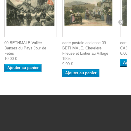
09 BETHMALE Vallée.
carte postale ancienne 09
carte 
Danses du Pays Jour de
BETHMALE. Chevrière,
CASTE
Fêtes
Fileuse et Laitier au Village
6,00 €
10,00 €
1905
Ajou
9,90 €
Ajouter au panier
Ajouter au panier