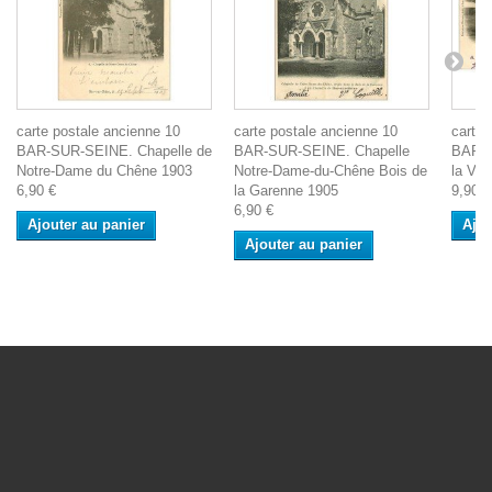
carte postale ancienne 10
carte postale ancienne 10
carte 
BAR-SUR-SEINE. Chapelle de
BAR-SUR-SEINE. Chapelle
BAR-S
Notre-Dame du Chêne 1903
Notre-Dame-du-Chêne Bois de
la Vil
6,90 €
la Garenne 1905
9,90 €
6,90 €
Ajouter au panier
Ajou
Ajouter au panier