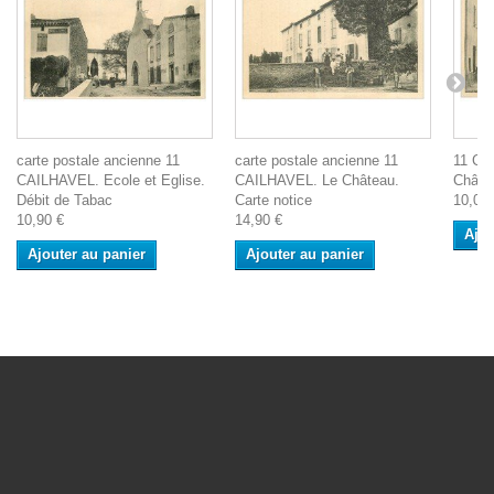
carte postale ancienne 11
carte postale ancienne 11
11 CA
CAILHAVEL. Ecole et Eglise.
CAILHAVEL. Le Château.
Châtea
Débit de Tabac
Carte notice
10,00 
10,90 €
14,90 €
Ajou
Ajouter au panier
Ajouter au panier