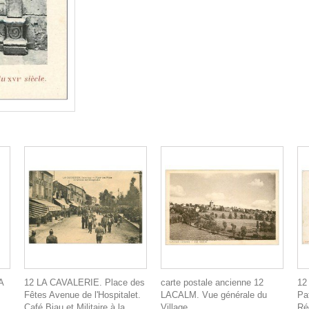
A
12 LA CAVALERIE. Place des
carte postale ancienne 12
12
Fêtes Avenue de l'Hospitalet.
LACALM. Vue générale du
Pa
Café Biau et Militaire à la
Village
Ré