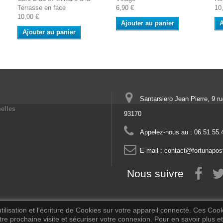
Terrasse en face
6,90 €
10
10,00 €
Ajouter au panier
A
Ajouter au panier
Santarsiero Jean Pierre, 9 r
elles
93170
Appelez-nous au :
06.51.55.
E-mail :
contact@fortunapos
Nous suivre
ilisation et l'écriture de Cookies sur votre appareil connecté. Ces Cooki
tre prochaine visite et sécuriser votre connexion. Pour en savoir plus et