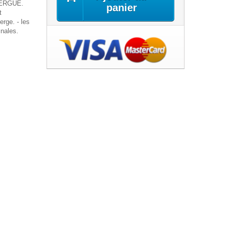
UERGUE.
panier
t
rge. - les
inales.