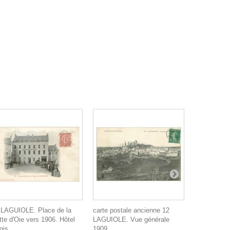
 LAGUIOLE. Place de la
carte postale ancienne 12
carte posta
tte d'Oie vers 1906. Hôtel
LAGUIOLE. Vue générale
LAGUIOLE. 
gis
1909
1910