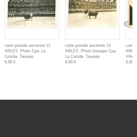
carte postale ancienne 13
carte postale ancienne 13
carte 
ARLES. Photo Cpa. La
ARLES. Photo Georges Cpa.
ARLES.
Corrida. Taureau
La Corrida. Taureau
Ville
8,90 €
8,90 €
6,90 €