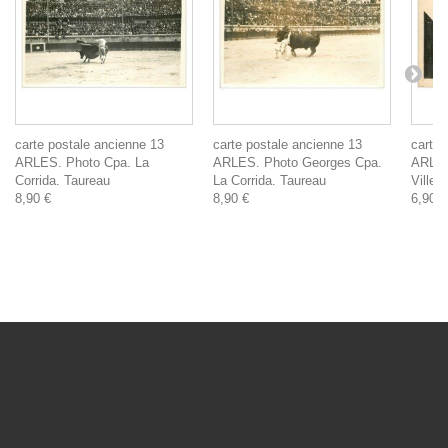
carte postale ancienne 13
carte postale ancienne 13
carte 
ARLES. Photo Cpa. La
ARLES. Photo Georges Cpa.
ARLES.
Corrida. Taureau
La Corrida. Taureau
Ville
8,90 €
8,90 €
6,90 €