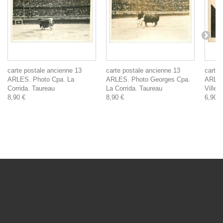
carte postale ancienne 13
carte postale ancienne 13
carte 
ARLES. Photo Cpa. La
ARLES. Photo Georges Cpa.
ARLES.
Corrida. Taureau
La Corrida. Taureau
Ville
8,90 €
8,90 €
6,90 €