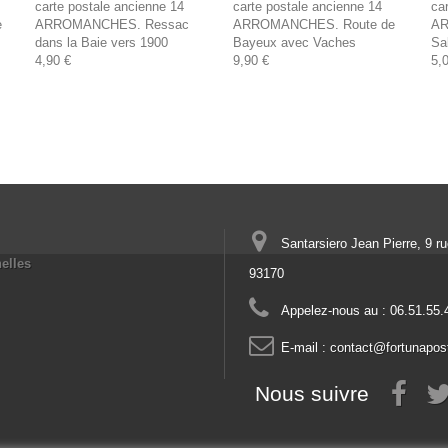
carte postale ancienne 14
carte postale ancienne 14
ca
e
ARROMANCHES. Ressac
ARROMANCHES. Route de
AR
dans la Baie vers 1900
Bayeux avec Vaches
Sa
4,90 €
9,90 €
5,
Santarsiero Jean Pierre, 9 r
elles
93170
Appelez-nous au :
06.51.55.
E-mail :
contact@fortunapos
Nous suivre