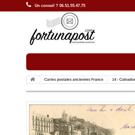
Un conseil ? 06.51.55.47.75
Cartes postales anciennes France
14 - Calvado