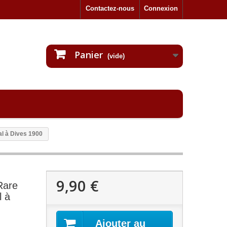
Contactez-nous
Connexion
Panier
(vide)
al à Dives 1900
9,90 €
Rare
l à
Ajouter au