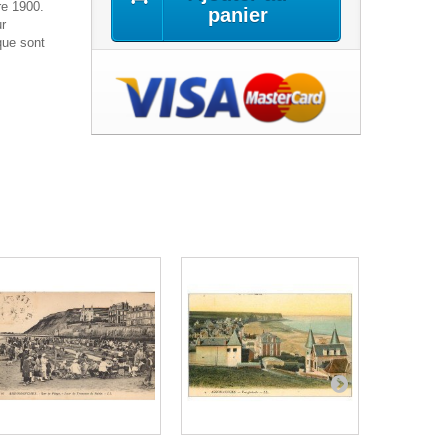
re 1900.
panier
r
que sont