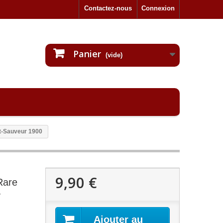
Contactez-nous
Connexion
Panier
(vide)
nt-Sauveur 1900
9,90 €
Rare
-
Ajouter au