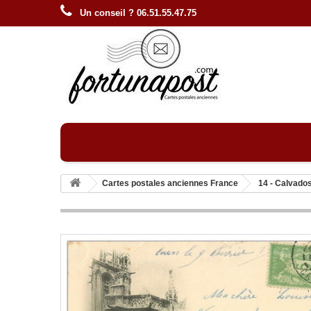
Un conseil ? 06.51.55.47.75
Cartes postales anciennes France
14 - Calvado