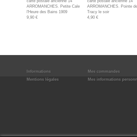
carte postale ancienne 14
carte postale ancienne 14
ARROMANCHES. Petite Cale
ARROMANCHES. Pointe d
l'Heure des Bains 1909
Tracy le soir
9,90 €
4,90 €
Informations
Mes commandes
Mentions légales
Mes informations personn