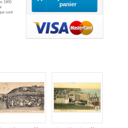
re 1900.
panier
ur
que sont