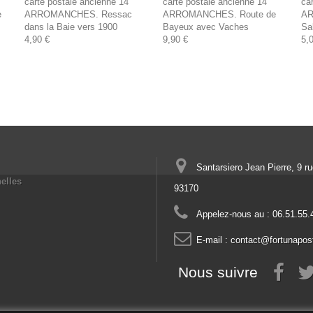
carte postale ancienne 14
carte postale ancienne 14
ca
e
ARROMANCHES. Ressac
ARROMANCHES. Route de
AR
dans la Baie vers 1900
Bayeux avec Vaches
Sa
4,90 €
9,90 €
5,
Santarsiero Jean Pierre, 9 r
elles
93170
Appelez-nous au :
06.51.55.
E-mail :
contact@fortunapos
Nous suivre