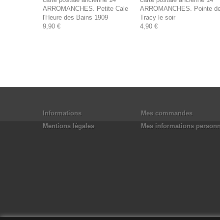
ARROMANCHES. Petite Cale
ARROMANCHES. Pointe d
l'Heure des Bains 1909
Tracy le soir
9,90 €
4,90 €
Informations
Mes commandes
Mentions légales
Mes informations personn