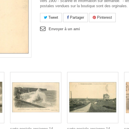
vers 1900 - Scanne et information sur demande. - le
postales vendues sur la boutique sont des orginales.
Tweet
Partager
Pinterest
Envoyer à un ami
carte postale ancienne 14
carte postale ancienne 14
ca