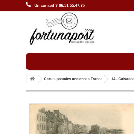
Un conseil ? 06.51.55.47.75
Cartes postales anciennes France
14 - Calvado