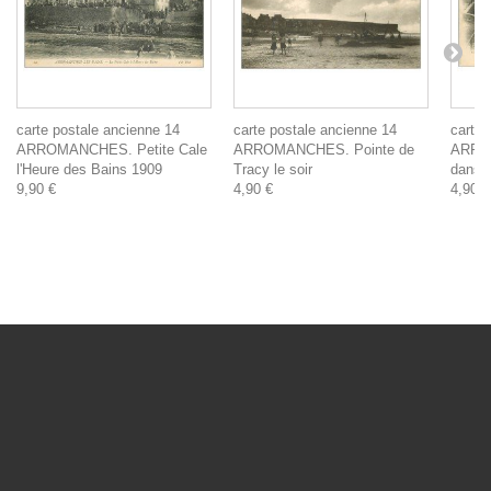
carte postale ancienne 14
carte postale ancienne 14
carte 
ARROMANCHES. Petite Cale
ARROMANCHES. Pointe de
ARRO
l'Heure des Bains 1909
Tracy le soir
dans l
9,90 €
4,90 €
4,90 €