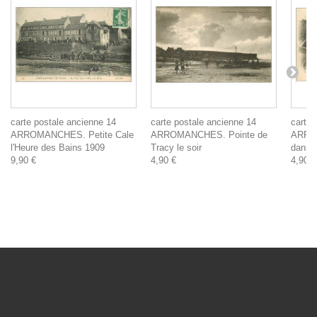
carte postale ancienne 14
carte postale ancienne 14
carte 
ARROMANCHES. Petite Cale
ARROMANCHES. Pointe de
ARRO
l'Heure des Bains 1909
Tracy le soir
dans l
9,90 €
4,90 €
4,90 €