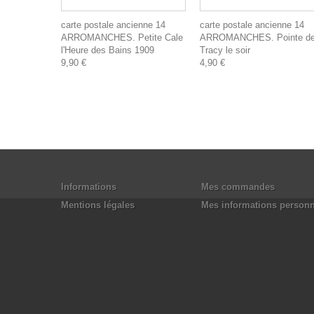
carte postale ancienne 14
carte postale ancienne 14
ARROMANCHES. Petite Cale
ARROMANCHES. Pointe d
l'Heure des Bains 1909
Tracy le soir
9,90 €
4,90 €
Informations
Mes commandes
Mentions légales
Mes informations personn