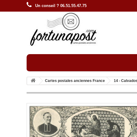
Un conseil ? 06.51.55.47.75
Cartes postales anciennes France
14 - Calvado