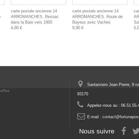
carte postale ancienne 14
carte postale ancienne 14
ca
e
ARROMANCHES. Ressac
ARROMANCHES. Route de
AR
dans la Baie vers 1900
Bayeux avec Vaches
Sa
4,90 €
9,90 €
5,
Santarsiero Jean Pierre, 9 r
elles
93170
Appelez-nous au :
06.51.55.
E-mail :
contact@fortunapos
Nous suivre