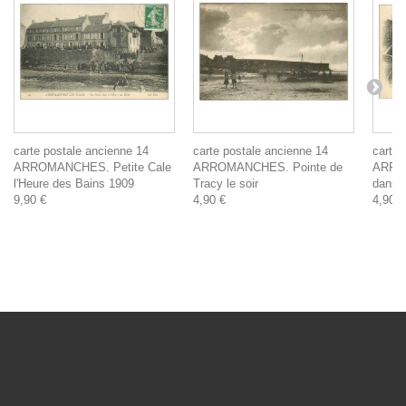
carte postale ancienne 14
carte postale ancienne 14
carte 
ARROMANCHES. Petite Cale
ARROMANCHES. Pointe de
ARRO
l'Heure des Bains 1909
Tracy le soir
dans l
9,90 €
4,90 €
4,90 €