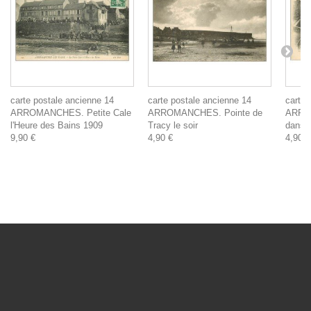
carte postale ancienne 14
carte postale ancienne 14
carte 
ARROMANCHES. Petite Cale
ARROMANCHES. Pointe de
ARRO
l'Heure des Bains 1909
Tracy le soir
dans l
9,90 €
4,90 €
4,90 €