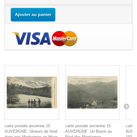
Ajouter au panier
carte postale ancienne 15
carte postale ancienne 15
carte 
AUVERGNE. Skieurs de fond
AUVERGNE. Un Buron au
AUVER
dans nos Montagnes en Hiver
Pied des Montagnes.
1919 (t