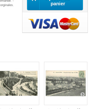
demande. -
panier
orginales.