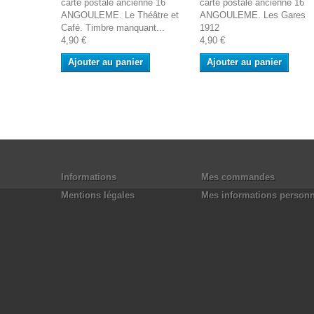
carte postale ancienne 16
carte postale ancienne 16
ANGOULEME. Le Théâtre et
ANGOULEME. Les Gares
Café. Timbre manquant...
1912
4,90 €
4,90 €
Ajouter au panier
Ajouter au panier
Informations
Mes commandes
Mentions légales
Mes informations personn