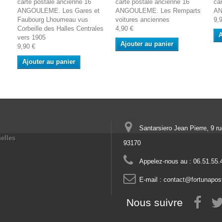
carte postale ancienne 16
carte postale ancienne 16
ca
ANGOULEME. Les Gares et
ANGOULEME. Les Remparts
AN
Faubourg Lhoumeau vus
voitures anciennes
9,
Corbeille des Halles Centrales
4,90 €
A
vers 1905
Ajouter au panier
9,90 €
Ajouter au panier
Santarsiero Jean Pierre, 9 r
elles
93170
Appelez-nous au :
06.51.55.
E-mail :
contact@fortunapos
Nous suivre