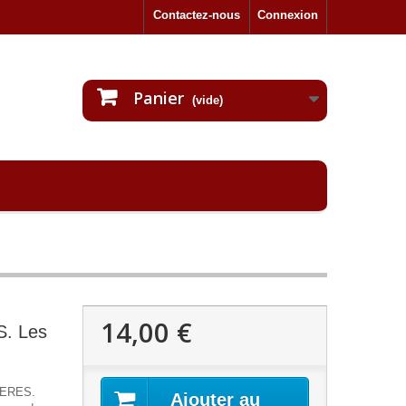
Contactez-nous
Connexion
Panier
(vide)
14,00 €
. Les
IERES.
Ajouter au