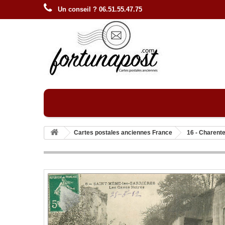
Un conseil ? 06.51.55.47.75
Cartes postales anciennes France
16 - Charent