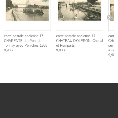
carte postale ancienne 17
carte postale ancienne 17
carte 
CHARENTE. Le Pont de
CHATEAU D'OLERON. Chenal
CHATE
Tonnay avec Péniches 1905
et Remparts
sur la
8,90 €
9,90 €
Avion
9,90 €