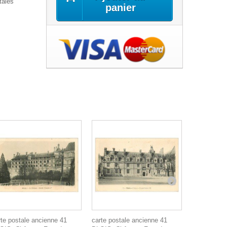
tales
panier
rte postale ancienne 41
carte postale ancienne 41
carte posta