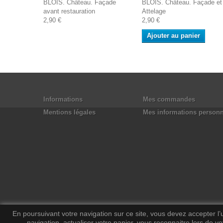
BLOIS. Château. Façade
BLOIS. Château. Façade et
avant restauration
Attelage
2,90 €
2,90 €
Ajouter au panier
Informations
Mes commandes
Mentions légales
Mes informations personn
En poursuivant votre navigation sur ce site, vous devez accepter l’ut
navigation, actualiser votre panier, vous reconnaitre lors de vo