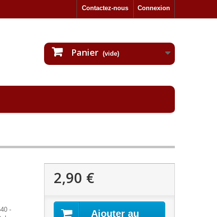
Contactez-nous
Connexion
Panier
(vide)
2,90 €
40 -
Ajouter au