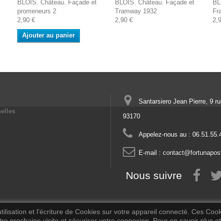
BLOIS. Château. Façade et
BLOIS. Château. Façade et
BL
promeneurs 2
Tramway 1932
Fr
2,90 €
2,90 €
2,
Ajouter au panier
Santarsiero Jean Pierre, 9 r
elles
93170
Appelez-nous au :
06.51.55.
E-mail :
contact@fortunapos
Nous suivre
ilisation et l'écriture de Cookies sur votre appareil connecté. Ces Cooki
tre prochaine visite et sécuriser votre connexion. Pour en savoir plus et