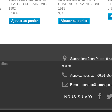
CHATEAU DE SAINT-VIDAL
CHATEAU DE SAINT-VIDAL
CH
2
1902
1913
9,
9,90 €
9,90 €
A
Ajouter au panier
Ajouter au panier
Santarsiero Jean Pierre, 9 r
elles
93170
Appelez-nous au :
06.51.55.
E-mail :
contact@fortunapos
Nous suivre