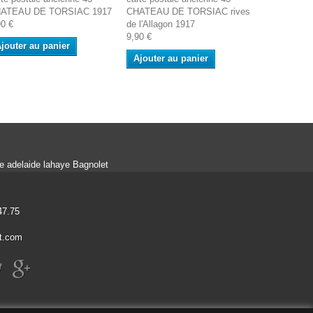
ATEAU DE TORSIAC 1917
CHATEAU DE TORSIAC rives
CHATEAU 
90 €
de l'Allagon 1917
1911
9,90 €
9,90 €
jouter au panier
Ajouter au panier
Ajouter a
ue adelaide lahaye Bagnolet
47.75
t.com