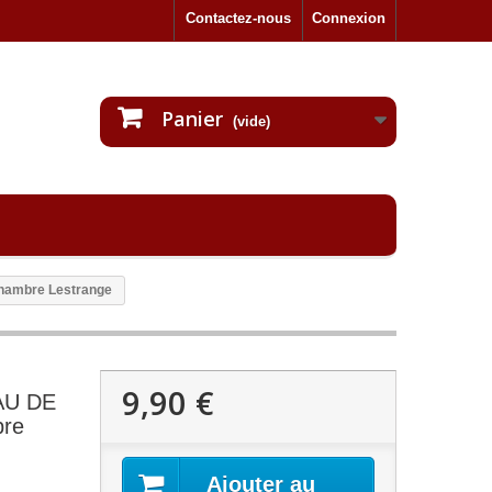
Contactez-nous
Connexion
Panier
(vide)
hambre Lestrange
9,90 €
EAU DE
re
Ajouter au