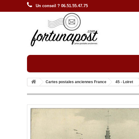
Un conseil ? 06.51.55.47.75
Cartes postales anciennes France
45 - Loiret