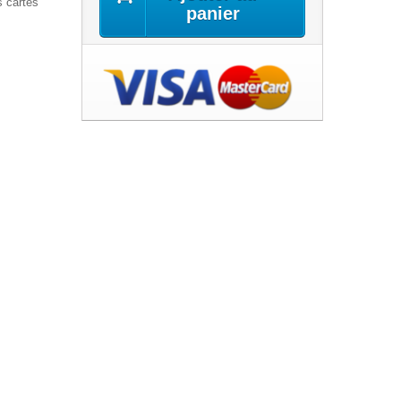
s cartes
panier