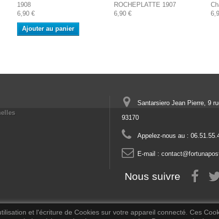
1908
ROCHEPLATTE 1907
Ch
6,90 €
6,90 €
6,
Ajouter au panier
Santarsiero Jean Pierre, 9 r
elles
93170
Appelez-nous au :
06.51.55.
E-mail :
contact@fortunapos
Nous suivre
ilisation et l'écriture de Cookies sur votre appareil connecté. Ces Cooki