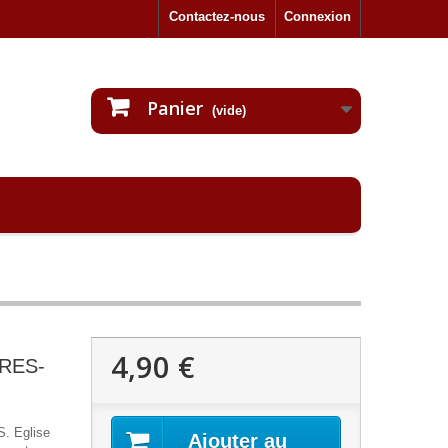
Contactez-nous
Connexion
Panier
(vide)
4,90 €
ERES-
. Eglise
Ajouter au