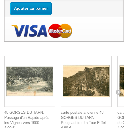
Ajouter au panier
48 GORGES DU TARN.
carte postale ancienne 48
carte 
Passage d'un Rapide après
GORGES DU TARN.
GORG
les Vignes vers 1900
Pougnadoire. La Tour Eiffel
du Ch
4,00 €
4,90 €
4,90 €