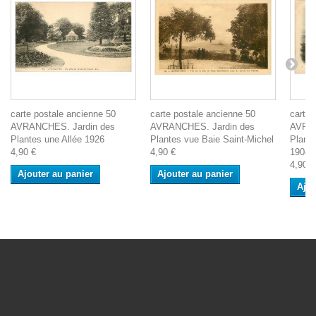
carte postale ancienne 50
carte postale ancienne 50
carte 
AVRANCHES. Jardin des
AVRANCHES. Jardin des
AVRAN
Plantes une Allée 1926
Plantes vue Baie Saint-Michel
Plante
4,90 €
4,90 €
1904
4,90 €
Ajouter au panier
Ajouter au panier
Ajou