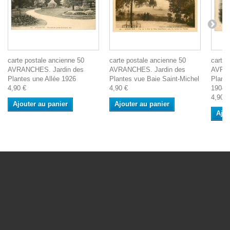
carte postale ancienne 50
carte postale ancienne 50
carte 
AVRANCHES. Jardin des
AVRANCHES. Jardin des
AVRAN
Plantes une Allée 1926
Plantes vue Baie Saint-Michel
Plante
4,90 €
4,90 €
1904
4,90 €
Ajouter au panier
Ajouter au panier
Ajou