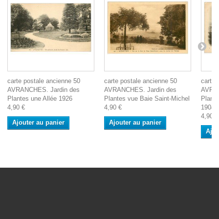
carte postale ancienne 50
carte postale ancienne 50
carte 
AVRANCHES. Jardin des
AVRANCHES. Jardin des
AVRAN
Plantes une Allée 1926
Plantes vue Baie Saint-Michel
Plante
4,90 €
4,90 €
1904
4,90 €
Ajouter au panier
Ajouter au panier
Ajou