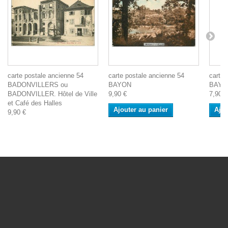
carte postale ancienne 54
carte postale ancienne 54
carte 
BADONVILLERS ou
BAYON
BAYON
BADONVILLER. Hôtel de Ville
9,90 €
7,90 €
et Café des Halles
Ajouter au panier
Ajou
9,90 €