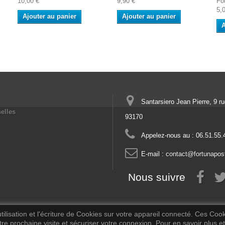
10,00 €
9,90 €
Fo
5,
Ajouter au panier
Ajouter au panier
A
Santarsiero Jean Pierre, 9 r
elles
93170
Appelez-nous au :
06.51.55.
E-mail :
contact@fortunapos
Nous suivre
ilisation et l'écriture de Cookies sur votre appareil connecté. Ces Cooki
tre prochaine visite et sécuriser votre connexion. Pour en savoir plus et