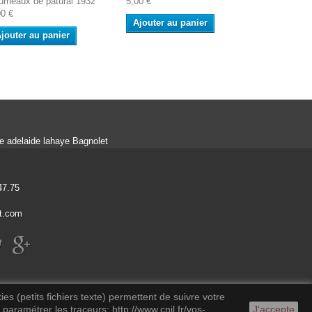
urneaux de patural 1932
5,00 €
Château
00 €
6,90 €
Ajouter au panier
jouter au panier
ue adelaide lahaye Bagnolet
47.75
t.com
es (petits fichiers texte) permettent de suivre votre
 paramétrer les traceurs: http://www.cnil.fr/vos-
J'accepte