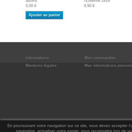
absent
l'Eolienne 1919
5,00 €
9,90 €
Ajouter au panier
Informations
Mes commandes
Mentions légales
Mes informations personn
En poursuivant votre navigation sur ce site, vous devez accepter l’ut
navigation, actualiser votre panier, vous reconnaitre lors de vo