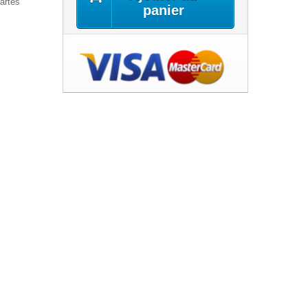
artes
panier