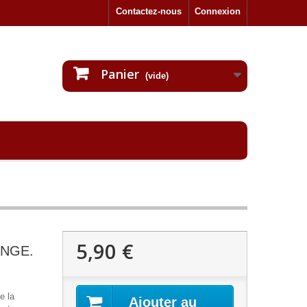
Contactez-nous
Connexion
Panier
(vide)
5,90 €
ANGE.
e la
Ajouter au