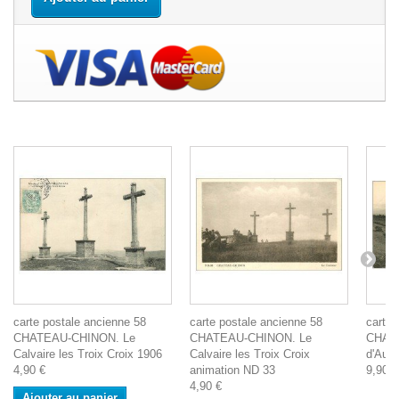
carte postale ancienne 58
carte postale ancienne 58
carte 
CHATEAU-CHINON. Le
CHATEAU-CHINON. Le
CHATE
Calvaire les Troix Croix 1906
Calvaire les Troix Croix
d'Autu
4,90 €
animation ND 33
9,90 €
4,90 €
Ajouter au panier