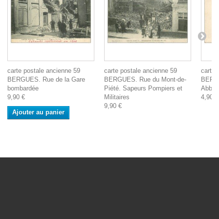
carte postale ancienne 59
carte postale ancienne 59
carte 
BERGUES. Rue de la Gare
BERGUES. Rue du Mont-de-
BERGU
bombardée
Piété. Sapeurs Pompiers et
Abbay
9,90 €
Militaires
4,90 €
9,90 €
Ajouter au panier