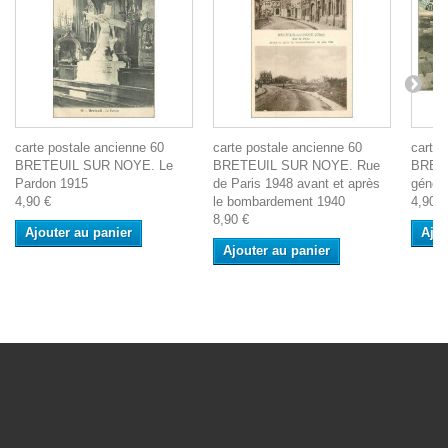
carte postale ancienne 60
carte postale ancienne 60
carte 
BRETEUIL SUR NOYE. Le
BRETEUIL SUR NOYE. Rue
BRET
Pardon 1915
de Paris 1948 avant et après
généra
4,90 €
le bombardement 1940
4,90 €
8,90 €
Ajouter au panier
Ajou
Ajouter au panier