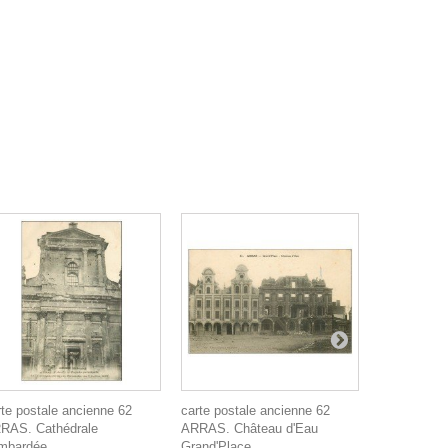
rte postale ancienne 62
carte postale ancienne 62
carte posta
RAS. Cathédrale
ARRAS. Château d'Eau
ARRAS. Cim
mbardée
Grand'Place
4,90 €