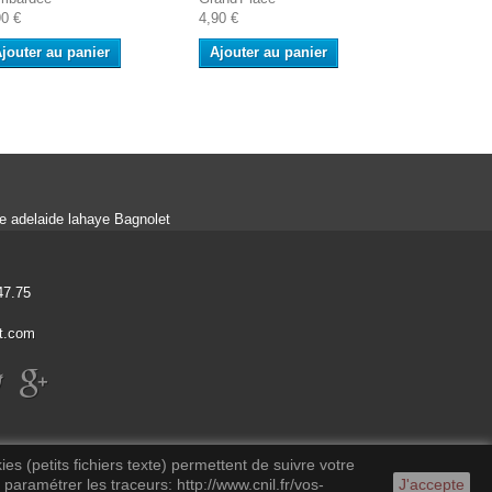
90 €
4,90 €
jouter au panier
Ajouter au panier
ue adelaide lahaye Bagnolet
47.75
t.com
es (petits fichiers texte) permettent de suivre votre
 paramétrer les traceurs: http://www.cnil.fr/vos-
J'accepte