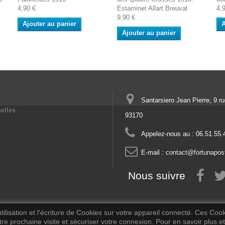
4,90 €
Estaminet Allart Breuval
4,
9,90 €
Ajouter au panier
A
Ajouter au panier
Santarsiero Jean Pierre, 9 r
elles
93170
Appelez-nous au :
06.51.55.
E-mail :
contact@fortunapos
Nous suivre
ilisation et l'écriture de Cookies sur votre appareil connecté. Ces Cooki
tre prochaine visite et sécuriser votre connexion. Pour en savoir plus et