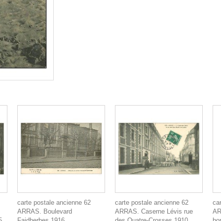
carte postale ancienne 62
carte postale ancienne 62
ca
ARRAS. Boulevard
ARRAS. Caserne Lévis rue
AR
5
Faidherbes 1916
des Quatre-Crosses 1910.
bo