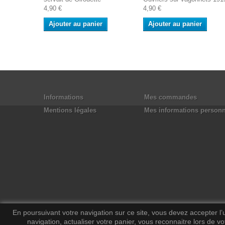
4,90 €
4,90 €
Ajouter au panier
Ajouter au panier
Informations
Mes commandes
Mentions légales
Mes informations personn
En poursuivant votre navigation sur ce site, vous devez accepter l’ut
navigation, actualiser votre panier, vous reconnaitre lors de vo