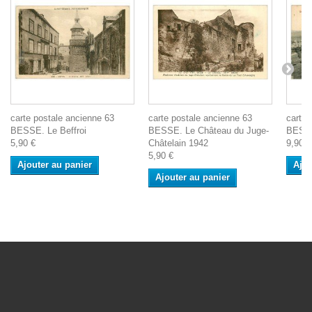
carte postale ancienne 63
carte postale ancienne 63
carte 
BESSE. Le Beffroi
BESSE. Le Château du Juge-
BESSE
5,90 €
Châtelain 1942
9,90 €
5,90 €
Ajouter au panier
Ajou
Ajouter au panier