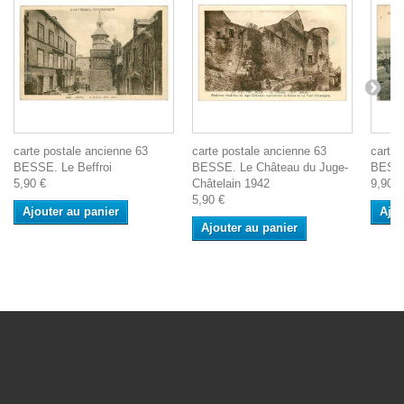
carte postale ancienne 63
carte postale ancienne 63
carte 
BESSE. Le Beffroi
BESSE. Le Château du Juge-
BESSE
5,90 €
Châtelain 1942
9,90 €
5,90 €
Ajouter au panier
Ajou
Ajouter au panier