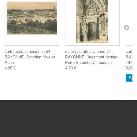
carte postale ancienne 64
carte postale ancienne 64
carte 
BAYONNE. Jonction Nive et
BAYONNE. Jugement dernier
BAYON
Adour
Porte Sacristie Cathédrale
1910
4,90 €
4,90 €
9,90 €
Ajou