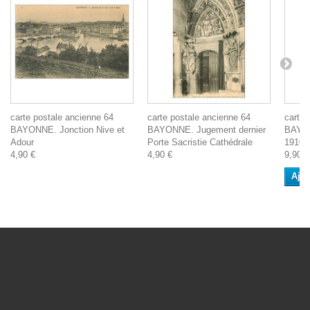
carte postale ancienne 64
carte postale ancienne 64
carte 
BAYONNE. Jonction Nive et
BAYONNE. Jugement dernier
BAYON
Adour
Porte Sacristie Cathédrale
1910
4,90 €
4,90 €
9,90 €
Ajou