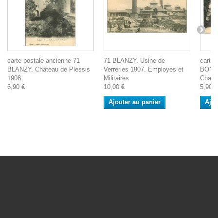
carte postale ancienne 71
71 BLANZY. Usine de
carte 
BLANZY. Château de Plessis
Verreries 1907. Employés et
BONNA
1908
Militaires
Chass
6,90 €
10,00 €
5,90 €
Ajouter au panier
Ajou