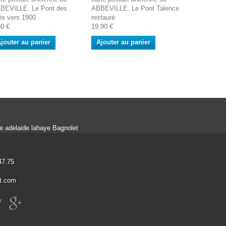
BEVILLE. Le Pont des
ABBEVILLE. Le Pont Talence
ABBEVILLE.
és vers 1900
restauré
Péniche
90 €
19,90 €
9,90 €
jouter au panier
Ajouter au panier
Ajouter a
ue adelaide lahaye Bagnolet
47.75
t.com