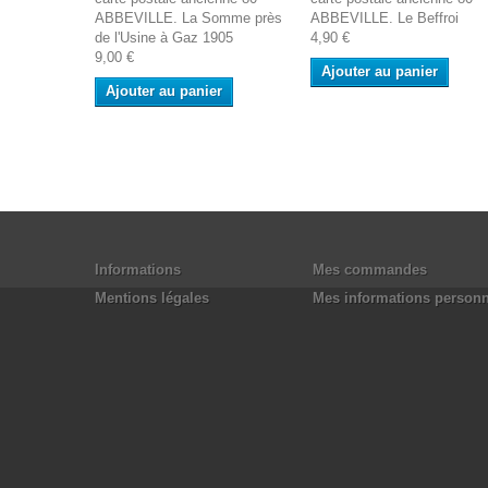
ABBEVILLE. La Somme près
ABBEVILLE. Le Beffroi
de l'Usine à Gaz 1905
4,90 €
9,00 €
Ajouter au panier
Ajouter au panier
Informations
Mes commandes
Mentions légales
Mes informations personn