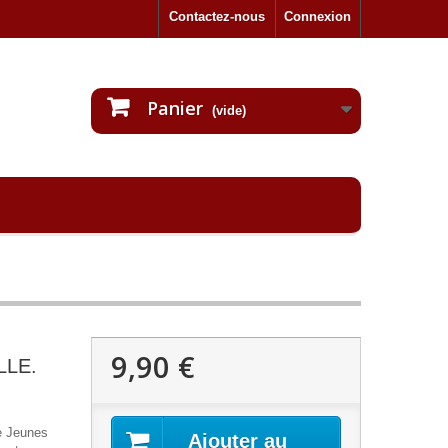
Contactez-nous
Connexion
Panier
(vide)
9,90 €
LLE.
e Jeunes
Ajouter au