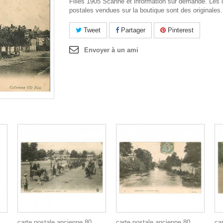
Filles 1905 Scanne et information sur demande. Les 
postales vendues sur la boutique sont des originales.
Tweet
Partager
Pinterest
Envoyer à un ami
carte postale ancienne 80
carte postale ancienne 80
ca