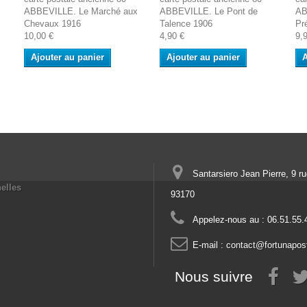
ABBEVILLE. Le Marché aux
ABBEVILLE. Le Pont de
AB
Chevaux 1916
Talence 1906
Pr
10,00 €
4,90 €
9,
Ajouter au panier
Ajouter au panier
A
Santarsiero Jean Pierre, 9 r
elles
93170
Appelez-nous au :
06.51.55.
E-mail :
contact@fortunapos
Nous suivre