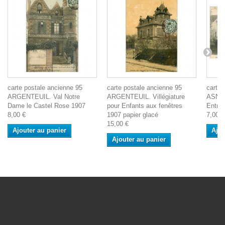
carte postale ancienne 95
carte postale ancienne 95
carte 
ARGENTEUIL. Val Notre
ARGENTEUIL. Villégiature
ASNI
Dame le Castel Rose 1907
pour Enfants aux fenêtres
Entré
8,00 €
1907 papier glacé
7,00 €
15,00 €
Ajouter au panier
Ajou
Ajouter au panier