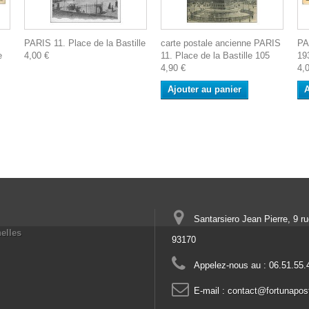
PARIS 11. Place de la Bastille
carte postale ancienne PARIS
PA
e
4,00 €
11. Place de la Bastille 105
19
4,90 €
4,
Ajouter au panier
A
Santarsiero Jean Pierre, 9 r
elles
93170
Appelez-nous au :
06.51.55.
E-mail :
contact@fortunapos