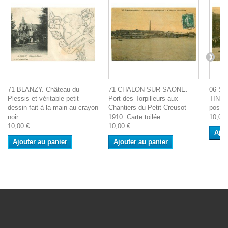
71 BLANZY. Château du
71 CHALON-SUR-SAONE.
06 S
Plessis et véritable petit
Port des Torpilleurs aux
TINEE.
dessin fait à la main au crayon
Chantiers du Petit Creusot
postal
noir
1910. Carte toilée
10,00 
10,00 €
10,00 €
Ajou
Ajouter au panier
Ajouter au panier